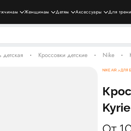
ужчинам
Женщинам
Детям
Аксессуары
Для трен
 детская
Кроссовки детские
Nike
NIKE AIR
ДЛЯ 
Крос
Kyrie
От 1