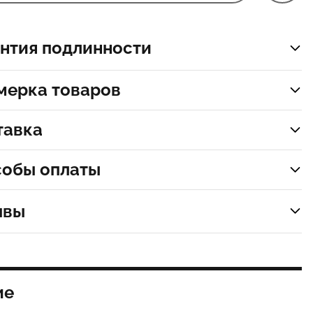
нтия подлинности
мерка товаров
тавка
собы оплаты
ывы
ие