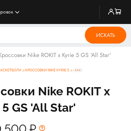
ировок
ИСКАТЬ
Кроссовки Nike ROKIT x Kyrie 5 GS 'All Star'
БАСКЕТБОЛА
КРОССОВКИ NIKE KYRIE 5
совки Nike ROKIT x
 5 GS 'All Star'
0 500
₽