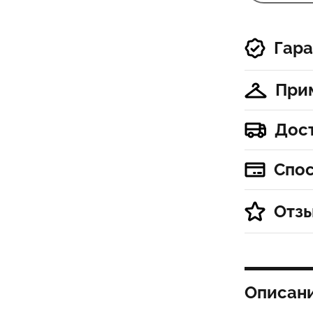
Гара
При
Дос
Спо
Отз
Описан