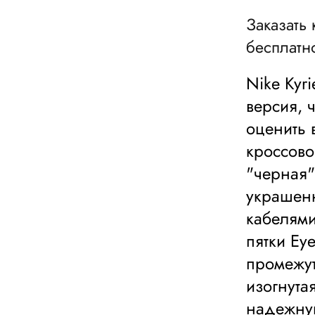
Заказать 
бесплатн
Nike Kyri
версия, 
оценить 
кроссово
"черная"
украшен
кабелями
пятки Ey
промежут
изогнута
надежну