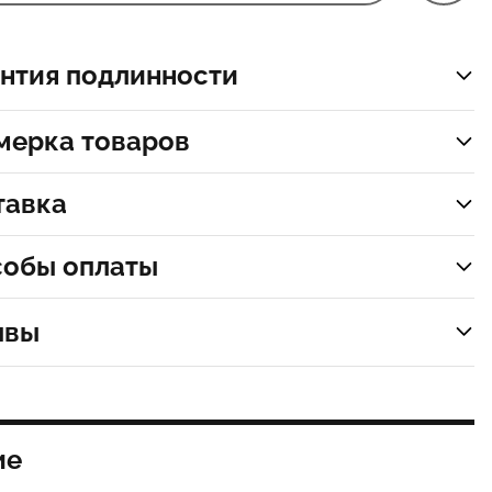
нтия подлинности
мерка товаров
тавка
собы оплаты
ывы
ие