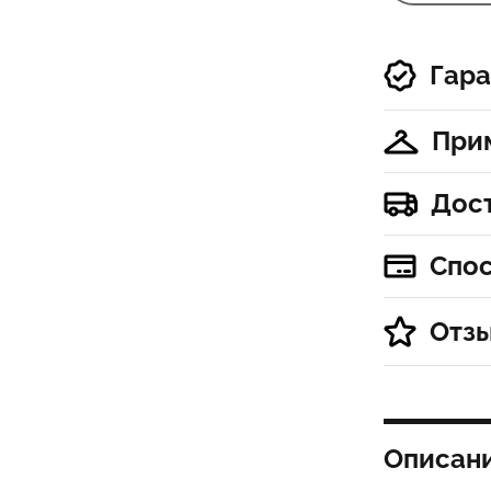
Гара
При
Дос
Спо
Отз
Описан