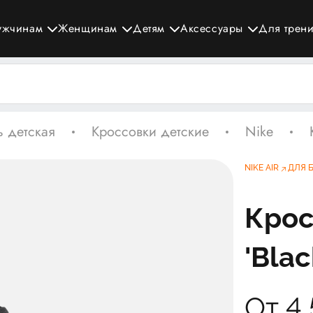
ужчинам
Женщинам
Детям
Аксессуары
Для трен
 детская
Кроссовки детские
Nike
NIKE AIR
ДЛЯ 
Крос
'Blac
От 4