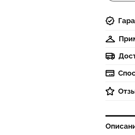
Гара
При
Дос
Спо
Отз
Описан