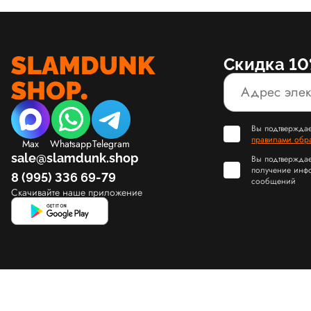
Скидка 10
Вы подтверждае
правилами обр
Max
Whatsapp
Telegram
sale@slamdunk.shop
Вы подтверждае
получение инф
8 (995) 336 69-79
сообщений
Скачивайте наше приложение
© Slamdunk.Shop, 2017-2026