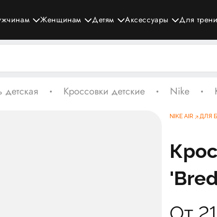
ужчинам
Женщинам
Детям
Аксессуары
Для трен
 детская
Кроссовки детские
Nike
NIKE AIR
ДЛЯ 
Крос
'Bred
От 2