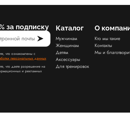
% за подписку
Каталог
О компан
Мужчинам
Кто мы такие
Женщинам
Контакты
Детям
Мы и благотвори
те, что ознакомлены с
аботки персональных данных
Аксессуары
Для тренировок
те, что даете разрешение на
ормационных и рекламных
Карта сайта Slamdunk
Пользовательское соглашение и политика конфид