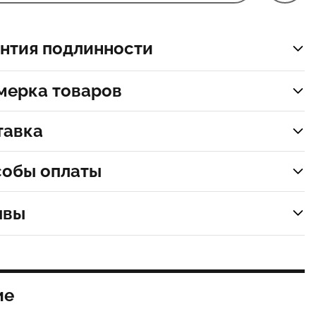
нтия подлинности
мерка товаров
тавка
собы оплаты
ывы
ие