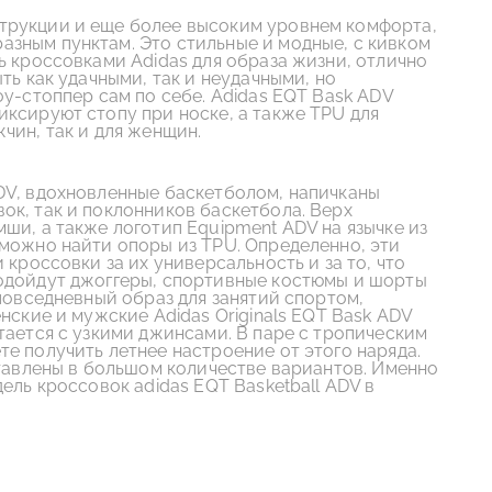
трукции и еще более высоким уровнем комфорта,
зным пунктам. Это стильные и модные, с кивком
ь кроссовками Adidas для образа жизни, отлично
ть как удачными, так и неудачными, но
оу-стоппер сам по себе. Adidas EQT Bask ADV
иксируют стопу при носке, а также TPU для
чин, так и для женщин.
DV, вдохновленные баскетболом, напичканы
ок, так и поклонников баскетбола. Верх
ши, а также логотип Equipment ADV на язычке из
 можно найти опоры из TPU. Определенно, эти
 кроссовки за их универсальность и за то, что
подойдут джоггеры, спортивные костюмы и шорты
 повседневный образ для занятий спортом,
нские и мужские Adidas Originals EQT Bask ADV
тается с узкими джинсами. В паре с тропическим
е получить летнее настроение от этого наряда.
ставлены в большом количестве вариантов. Именно
ель кроссовок adidas EQT Basketball ADV в