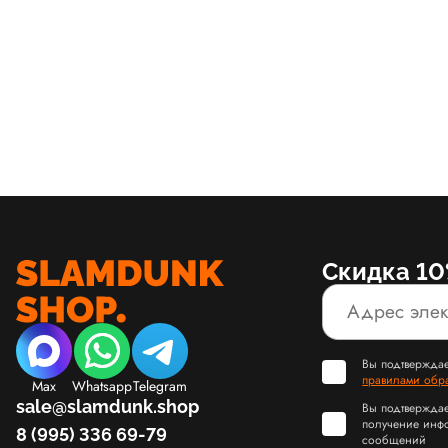
Скидка 10
Вы подтверждае
правилами обр
Max
Whatsapp
Telegram
sale@slamdunk.shop
Вы подтверждае
получение инф
8 (995) 336 69-79
сообщений