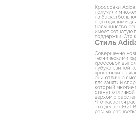
Кроссовки Adida
получили множес
на баскетбольно
подходящими для 
большинство реце
имеет сетчатую 
поддержки. Это 
Стиль Adid
Совершенно новы
техническими ха
кроссовок выпол
нубука свиной к
кроссовки создан
они отлично смо
для занятий спор
который многие п
станут отличной
верхом с рассте
Что касается ра
это делает EQT B
разных расцветк