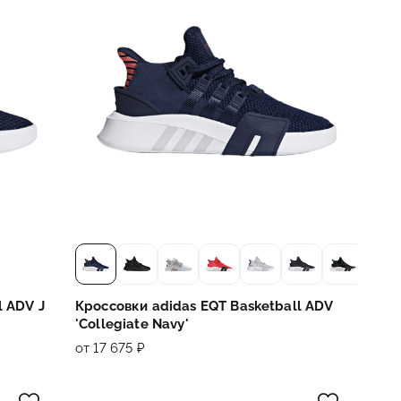
l ADV J
Кроссовки adidas EQT Basketball ADV
'Collegiate Navy'
от 17 675 ₽