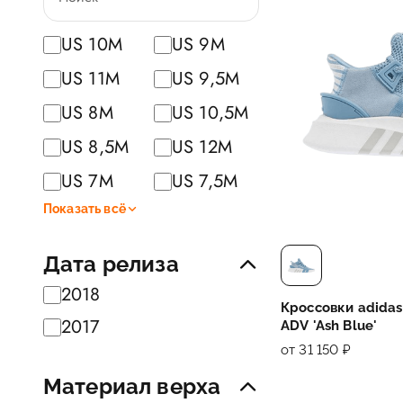
US 10M
US 9M
US 11M
US 9,5M
US 8M
US 10,5M
US 8,5M
US 12M
US 7M
US 7,5M
Показать всё
Дата релиза
2018
Кроссовки adidas
2017
ADV 'Ash Blue'
от 31 150 ₽
Материал верха