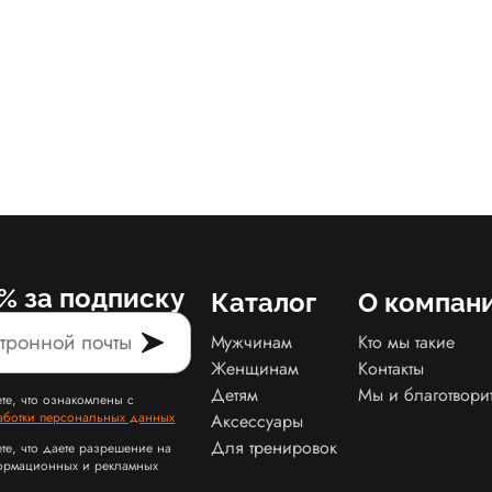
% за подписку
Каталог
О компан
Мужчинам
Кто мы такие
Женщинам
Контакты
Детям
Мы и благотвори
те, что ознакомлены с
аботки персональных данных
Аксессуары
Для тренировок
те, что даете разрешение на
ормационных и рекламных