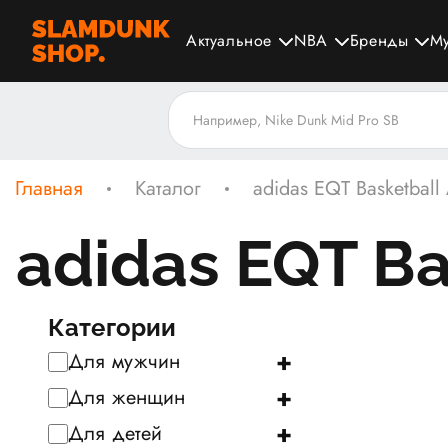
Актуальное
NBA
Бренды
М
Главная
Каталог
adidas EQT Basketball
adidas EQT Ba
Категории
+
Для мужчин
+
Для женщин
+
Для детей