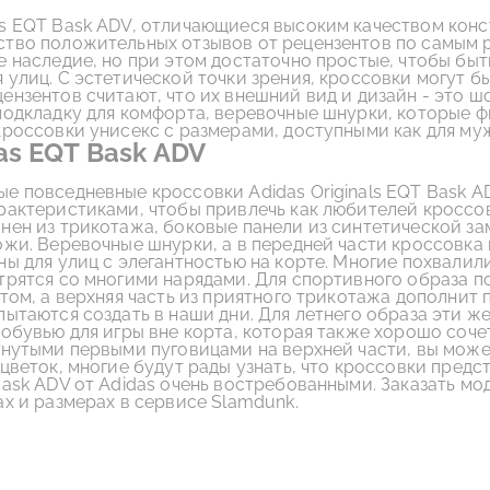
s EQT Bask ADV, отличающиеся высоким качеством конс
тво положительных отзывов от рецензентов по самым ра
е наследие, но при этом достаточно простые, чтобы быт
улиц. С эстетической точки зрения, кроссовки могут бы
нзентов считают, что их внешний вид и дизайн - это ш
подкладку для комфорта, веревочные шнурки, которые ф
кроссовки унисекс с размерами, доступными как для муж
as EQT Bask ADV
е повседневные кроссовки Adidas Originals EQT Bask A
рактеристиками, чтобы привлечь как любителей кроссов
нен из трикотажа, боковые панели из синтетической зам
ожи. Веревочные шнурки, а в передней части кроссовка
ы для улиц с элегантностью на корте. Многие похвалили
трятся со многими нарядами. Для спортивного образа 
том, а верхняя часть из приятного трикотажа дополнит
ытаются создать в наши дни. Для летнего образа эти же
 обувью для игры вне корта, которая также хорошо соче
гнутыми первыми пуговицами на верхней части, вы может
сцветок, многие будут рады узнать, что кроссовки пред
ask ADV от Adidas очень востребованными. Заказать мод
ах и размерах в сервисе Slamdunk.