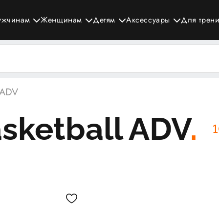
ужчинам
Женщинам
Детям
Аксессуары
Для трен
 ADV
sketball ADV
1