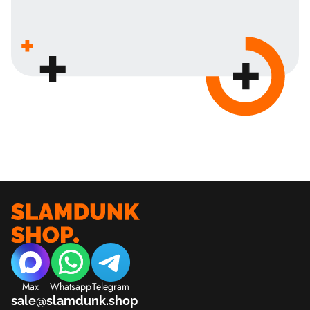
Max
Whatsapp
Telegram
sale@slamdunk.shop