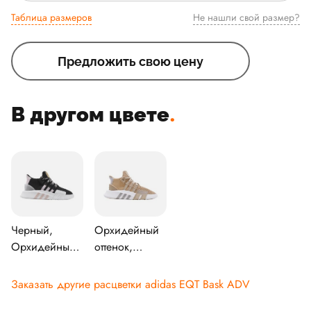
Таблица размеров
Не нашли свой размер?
Предложить свою цену
В другом цвете
.
Черный,
Орхидейный
Орхидейный
оттенок,
оттенок,
Серый, Обувь
Ледяная мята
белого цвета
Заказать другие расцветки adidas EQT Bask ADV