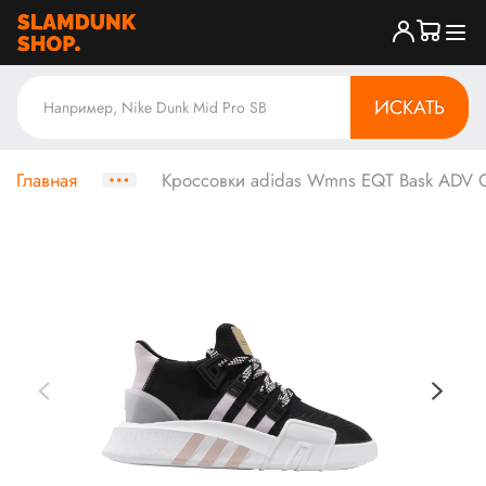
ИСКАТЬ
Главная
Кроссовки adidas Wmns EQT Bask ADV O