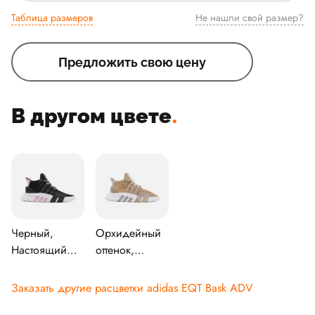
Таблица размеров
Не нашли свой размер?
Предложить свою цену
В другом цвете
.
Черный,
Орхидейный
Настоящий
оттенок,
розовый,
Серый, Обувь
Обувь белого
белого цвета
Заказать другие расцветки adidas EQT Bask ADV
цвета