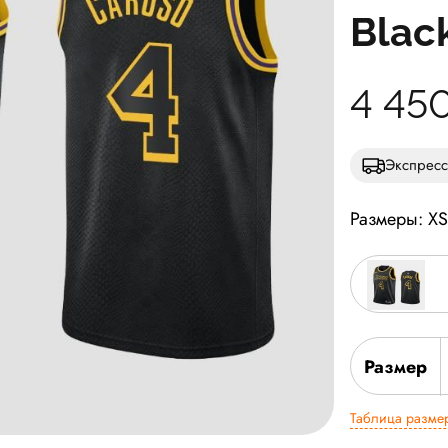
Black
4 45
Экспресс
Размеры: X
Размер
Таблица разме