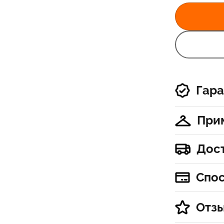
Гара
При
Дос
Спо
Отз