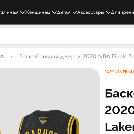
ужчинам
Женщинам
Детям
Аксессуары
Для трен
A
Баскетбольная джерси 2020 NBA Finals Boun
2020 NBA FINAL
Баск
2020
Lake