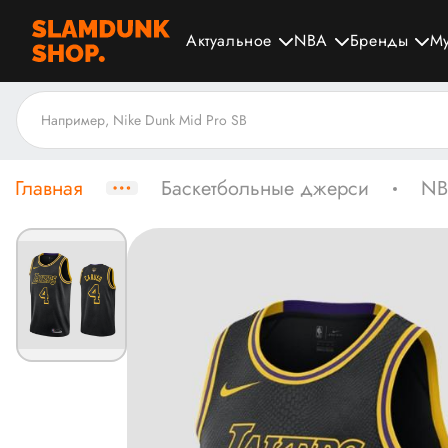
Актуальное
NBA
Бренды
М
Главная
Баскетбольные джерси
NB