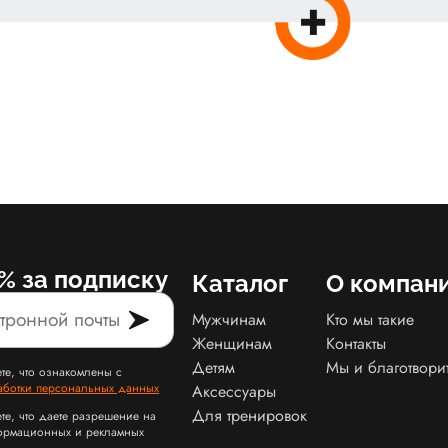
% за подписку
Каталог
О компан
Мужчинам
Кто мы такие
Женщинам
Контакты
Детям
Мы и благотвори
те, что ознакомлены с
аботки персональных данных
Аксессуары
Для тренировок
те, что даете разрешение на
ормационных и рекламных