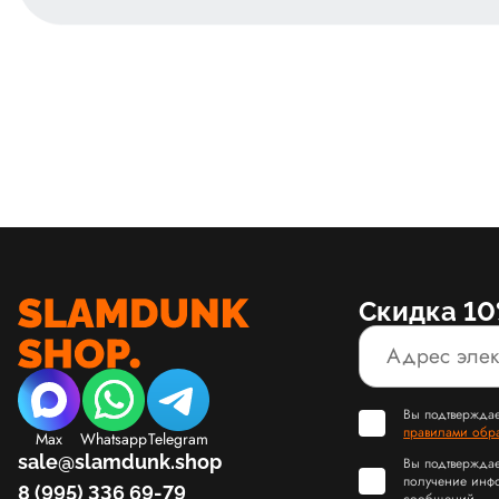
Скидка 10
Вы подтверждае
правилами обр
Max
Whatsapp
Telegram
sale@slamdunk.shop
Вы подтверждае
получение инф
8 (995) 336 69-79
сообщений