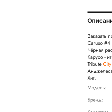
Описан
Заказать п
Caruso #4 
Чёрная ра
Карусо - и
Tribute
City
Анджелеса
Хит.
Модель:
Бренд: