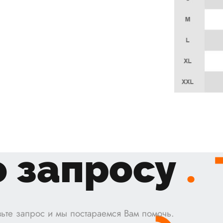
 запросу
.
ьте запрос и мы постараемся Вам помочь.