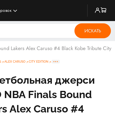
ировок
ИСКАТЬ
d Lakers Alex Caruso #4 Black Kobe Tribute City
S
ALEX CARUSO
CITY EDITION
етбольная джерси
 NBA Finals Bound
rs Alex Caruso #4