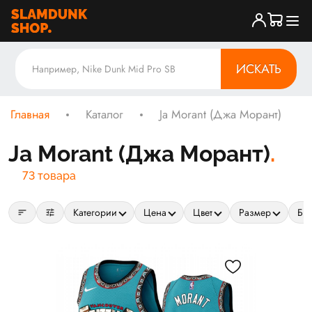
ИСКАТЬ
Главная
Каталог
Ja Morant (Джа Морант)
Ja Morant (Джа Морант)
73 товара
sort
tune
Категории
Цена
Цвет
Размер
Бр