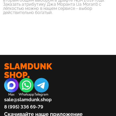
вторым общим выбором в драфте NBA 2019 года.
Заказать атрибутику Джа Моранта (Ja Morant) с
лёгкостью можно в нашем сервисе - выбор
действительно богатый.
Max
Whatsapp
Telegram
sale@slamdunk.shop
8 (995) 336 69-79
Скачивайте наше приложение