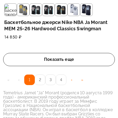
Баскетбольное джерси Nike NBA Ja Morant
MEM 25-26 Hardwood Classics Swingman
14 850 ₽
Показать еще
‹
›
«
1
2
3
4
»
Temetrius Jamel "Ja" Morant (родился 10 августа 1999
года) - американский профессиональный
баскетболист. В 2019 году играет за Мемфис
Гриззлис в Национальной баскетбольной
ассоциации (NBA). Он играл в баскетбол в колледже
Murray State Racers. Он был выбран Grizzlies со