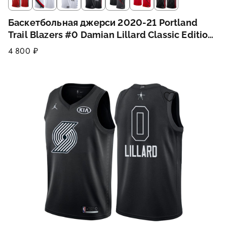
Баскетбольная джерси 2020-21 Portland
Trail Blazers #0 Damian Lillard Classic Edition
Red Swingman Jersey
4 800 ₽