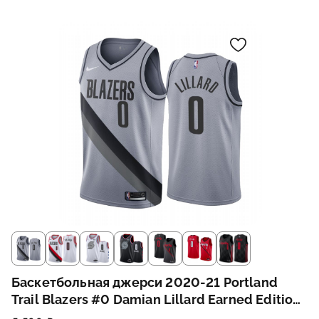
Баскетбольная джерси 2020-21 Portland
Trail Blazers #0 Damian Lillard Earned Edition
Gray Swingman Jersey