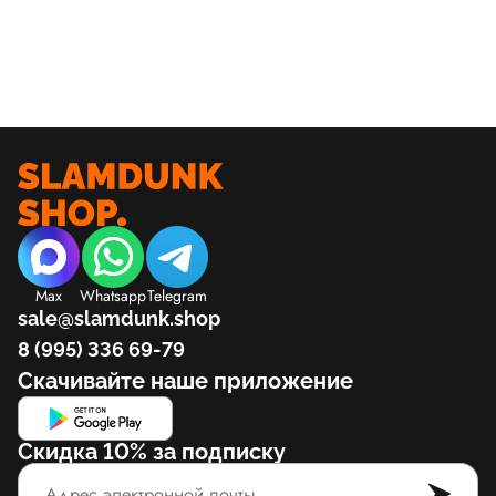
низкого верха и мастерство исполнения
высочайшего класса. Заказать модель кроссовок
Nike Air Max Tailwind 4 в разных расцветках и
размерах в сервисе Slamdunk.
Max
Whatsapp
Telegram
sale@slamdunk.shop
8 (995) 336 69-79
Скачивайте наше приложение
Скидка 10% за подписку