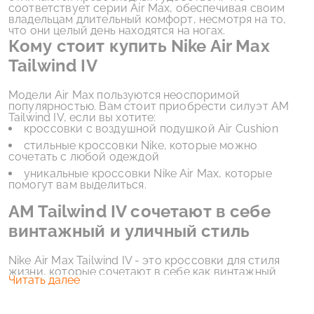
соответствует серии Air Max, обеспечивая своим
владельцам длительный комфорт, несмотря на то,
что они целый день находятся на ногах.
Кому стоит купить Nike Air Max
Tailwind IV
Модели Air Max пользуются неоспоримой
популярностью. Вам стоит приобрести силуэт AM
Tailwind IV, если вы хотите:
кроссовки с воздушной подушкой Air Cushion
стильные кроссовки Nike, которые можно
сочетать с любой одеждой
уникальные кроссовки Nike Air Max, которые
помогут вам выделиться.
AM Tailwind IV сочетают в себе
винтажный и уличный стиль
Nike Air Max Tailwind IV - это кроссовки для стиля
жизни, которые сочетают в себе как винтажный
Читать далее
стиль, так и стиль streetwear. Эта пара придает
обновленный вид своему оригинальному силуэту из
90-х годов, демонстрируя при этом тот же дизайн