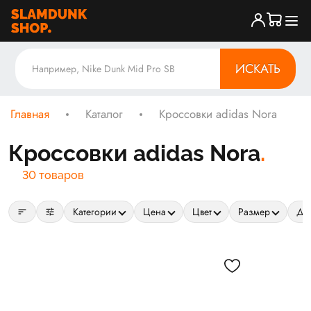
ИСКАТЬ
Главная
Каталог
Кроссовки adidas Nora
Кроссовки adidas Nora
30 товаров
sort
tune
Категории
Цена
Цвет
Размер
Да