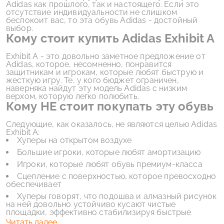
Adidas как прошлого, так и настоящего. Если это
отсутствие индивидуальности не слишком
беспокоит вас, то эта обувь Adidas - достойный
выбор.
Кому стоит купить Adidas Exhibit A
Exhibit A - это довольно заметное предложение от
Adidas, которое, несомненно, понравится
защитникам и игрокам, которые любят быструю и
жесткую игру. Те, у кого бюджет ограничен,
наверняка найдут эту модель Adidas с низким
верхом, которую легко полюбить.
Кому НЕ стоит покупать эту обувь
Следующие, как оказалось, не являются целью Adidas
Exhibit A:
Хуперы на открытом воздухе
Большие игроки, которые любят амортизацию
Игроки, которые любят обувь премиум-класса
Сцепление с поверхностью, которое превосходно
обеспечивает
Хуперы говорят, что подошва и алмазный рисунок
на ней довольно устойчиво кусают чистые
площадки, эффективно стабилизируя быстрые
повороты и спринты.
Читать далее