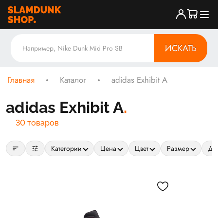
ИСКАТЬ
Главная
Каталог
adidas Exhibit A
adidas Exhibit A
30 товаров
sort
tune
Категории
Цена
Цвет
Размер
Да