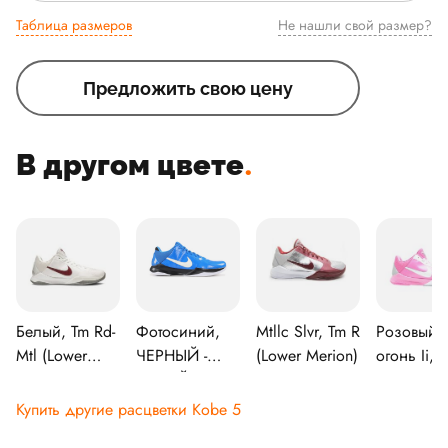
Таблица размеров
Не нашли свой размер?
Предложить свою цену
В другом цвете
.
Белый, Tm Rd-
Фотосиний,
Mtllc Slvr, Tm R
Розовый
Mtl (Lower
ЧЕРНЫЙ -
(Lower Merion)
огонь Ii,
Merion)
БЕЛЫЙ
Белый-
металлик-
Купить другие расцветки Kobe 5
серебрян