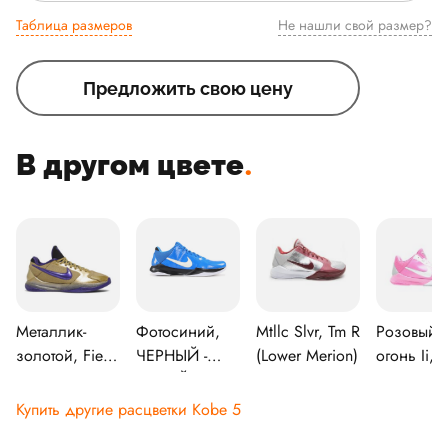
Таблица размеров
Не нашли свой размер?
Предложить свою цену
В другом цвете
.
Металлик-
Фотосиний,
Mtllc Slvr, Tm R
Розовый
золотой, Field
ЧЕРНЫЙ -
(Lower Merion)
огонь Ii,
Purple-
БЕЛЫЙ
Белый-
Multicolor
металлик-
Купить другие расцветки Kobe 5
серебрян