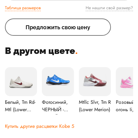
Таблица размеров
Не нашли свой размер?
Предложить свою цену
В другом цвете
.
Белый, Tm Rd-
Фотосиний,
Mtllc Slvr, Tm R
Розовый
Mtl (Lower
ЧЕРНЫЙ -
(Lower Merion)
огонь Ii,
Merion)
БЕЛЫЙ
Белый-
металлик-
Купить другие расцветки Kobe 5
серебрян