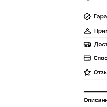
Гара
При
Дос
Спо
Отз
Описан