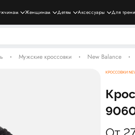
ужчинам
Женщинам
Детям
Аксессуары
Для трен
ь
Мужские кроссовки
New Balance
КРОССОВКИ NE
Крос
9060
От 2