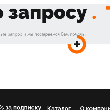
 запросу
.
ьте запрос и мы постараемся Вам помочь.
% за подписку
Каталог
О компан