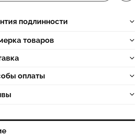
нтия подлинности
мерка товаров
тавка
собы оплаты
ывы
ие