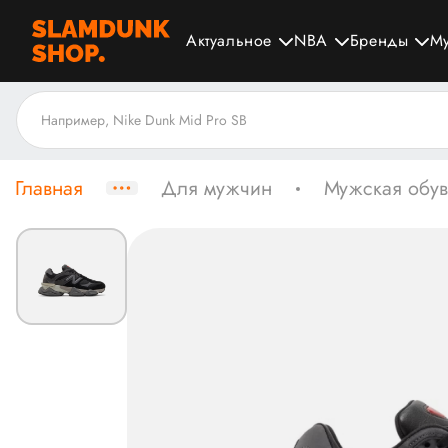
Актуальное
NBA
Бренды
М
Главная
Для мужчин
Мужская обув