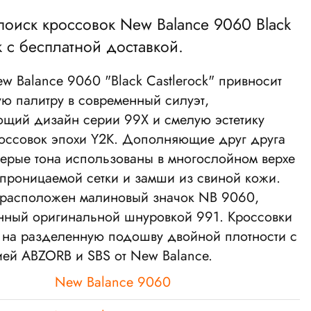
 поиск кроссовок
New Balance 9060 Black
k
с бесплатной доставкой.
 Balance 9060 "Black Castlerock" привносит
ю палитру в современный силуэт,
щий дизайн серии 99X и смелую эстетику
россовок эпохи Y2K. Дополняющие друг друга
серые тона использованы в многослойном верхе
опроницаемой сетки и замши из свиной кожи.
 расположен малиновый значок NB 9060,
нный оригинальной шнуровкой 991. Кроссовки
 на разделенную подошву двойной плотности с
ией ABZORB и SBS от New Balance.
New Balance 9060