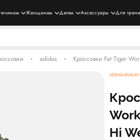
ужчинам
Женщинам
Детям
Аксессуары
Для трен
россовки
adidas
Кроссовки Fat Tiger Wor
ADIDAS RIVALRY
Крос
Work
Hi W