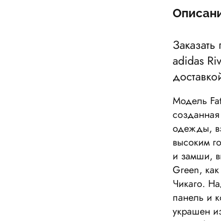
Описан
Заказать 
adidas Ri
доставко
Модель Fat
созданная 
одежды, вз
высоким г
и замши, в
Green, как
Чикаго. Н
панель и 
украшен и