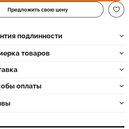
Предложить свою цену
нтия подлинности
мерка товаров
тавка
собы оплаты
ывы