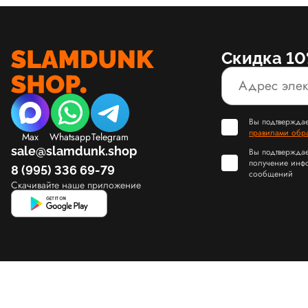
Скидка 10
Вы подтверждае
правилами обр
Max
Whatsapp
Telegram
sale@slamdunk.shop
Вы подтверждае
получение инф
8 (995) 336 69-79
сообщений
Скачивайте наше приложение
© Slamdunk.Shop, 2017-2026