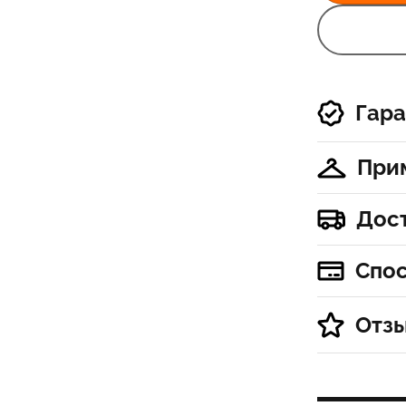
Гара
При
Дос
Спо
Отз