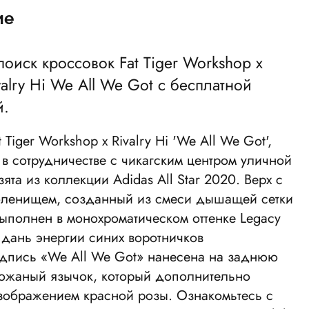
ие
поиск кроссовок Fat Tiger Workshop x
valry Hi We All We Got с бесплатной
й.
 Tiger Workshop x Rivalry Hi 'We All We Got',
в сотрудничестве с чикагским центром уличной
ята из коллекции Adidas All Star 2020. Верх с
оленищем, созданный из смеси дышащей сетки
ыполнен в монохроматическом оттенке Legacy
 дань энергии синих воротничков
адпись «We All We Got» нанесена на заднюю
кожаный язычок, который дополнительно
зображением красной розы. Ознакомьтесь с