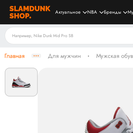
Актуальное
NBA
Бренды
М
Главная
Для мужчин
Мужская обув