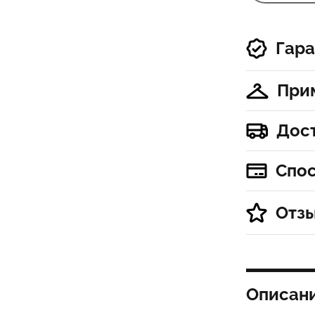
Гара
При
Дос
Спо
Отз
Описан