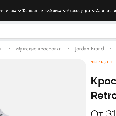
ужчинам
Женщинам
Детям
Аксессуары
Для трен
ь
Мужские кроссовки
Jordan Brand
NIKE AIR
TINKE
Крос
Retr
От 3