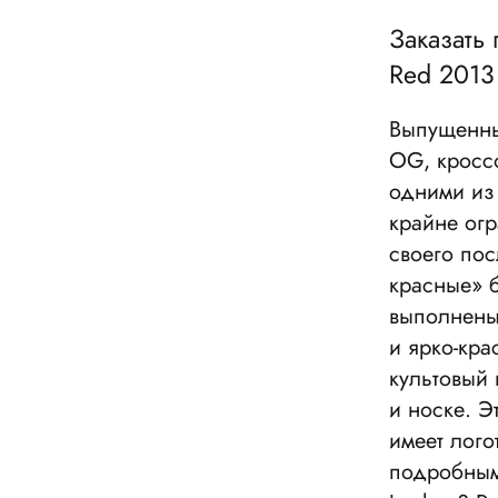
Заказать 
Red 2013
Выпущенные
OG, кроссо
одними из 
крайне огр
своего пос
красные» б
выполнены 
и ярко-кра
культовый 
и носке. Э
имеет лого
подробными