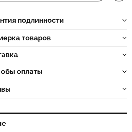
нтия подлинности
мерка товаров
тавка
собы оплаты
ывы
ие