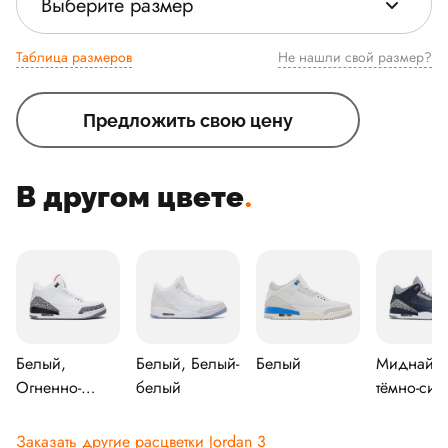
Выберите размер
Таблица размеров
Не нашли свой размер?
Предложить свою цену
В другом цвете
.
Белый,
Белый, Белый-
Белый
Миднайт-
Огненно-
белый
тёмно-син
красный-
Цементно-
цементно-
серый, Б
Заказать другие расцветки Jordan 3