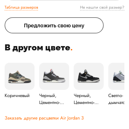
Таблица размеров
Не нашли свой размер?
Предложить свою цену
В другом цвете
.
Коричневый
Черный,
Черный,
Светло-
Цементно-
Цементно-
дымчато-
серый
серый-
серый,
металлическое
Хлорофил
Заказать другие расцветки Air Jordan 3
золото
черный-бе