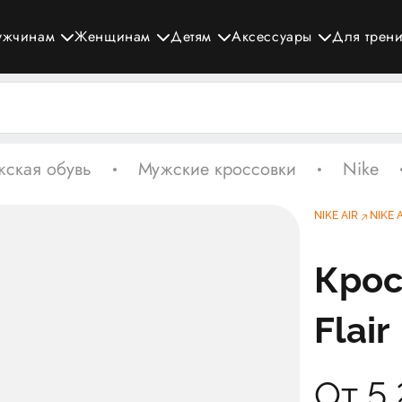
ужчинам
Женщинам
Детям
Аксессуары
Для трен
ская обувь
Мужские кроссовки
Nike
NIKE AIR
NIKE 
Крос
Flair
От 5