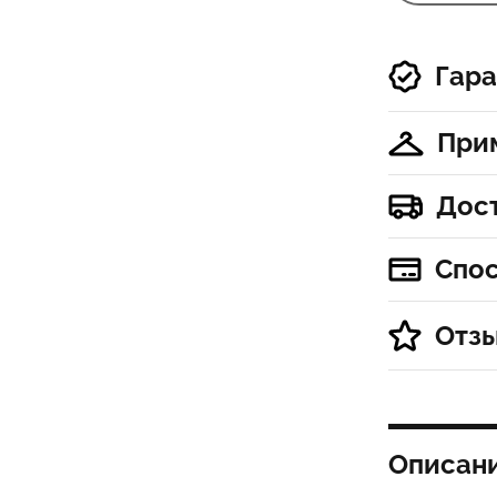
Гара
При
Дос
Спо
Отз
Описан