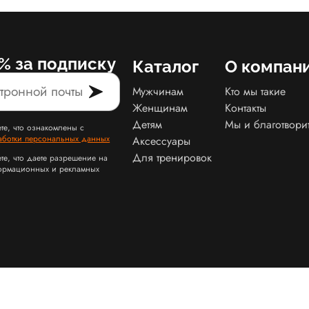
% за подписку
Каталог
О компан
Мужчинам
Кто мы такие
Женщинам
Контакты
Детям
Мы и благотвори
те, что ознакомлены с
аботки персональных данных
Аксессуары
Для тренировок
те, что даете разрешение на
ормационных и рекламных
Карта сайта Slamdunk
Пользовательское соглашение и политика конфид