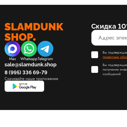
Скидка 10
Вы подтверждае
правилами обр
Max
Whatsapp
Telegram
sale@slamdunk.shop
Вы подтверждае
получение инф
8 (995) 336 69-79
сообщений
Скачивайте наше приложение
© Slamdunk.Shop, 2017-2026