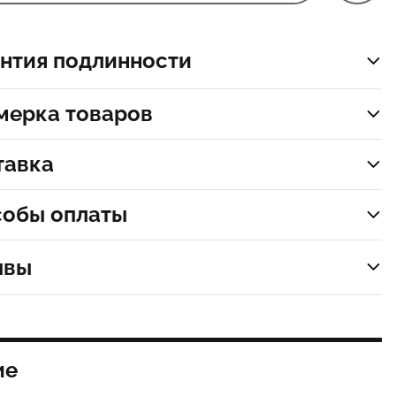
нтия подлинности
мерка товаров
тавка
собы оплаты
ывы
ие