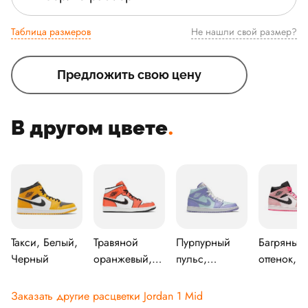
Таблица размеров
Не нашли свой размер?
Предложить свою цену
В другом цвете
.
Такси, Белый,
Травяной
Пурпурный
Багряный
Черный
оранжевый,
пульс,
оттенок,
Черный,
Арктический
Черный-
Белый
удар,
парусинов
Заказать другие расцветки Jordan 1 Mid