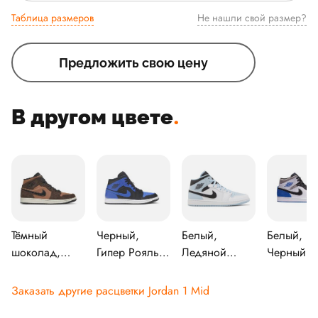
Таблица размеров
Не нашли свой размер?
Предложить свою цену
В другом цвете
.
Тёмный
Черный,
Белый,
Белый,
шоколад,
Гипер Рояль,
Ледяной
Черный,
Археологический
Белый
синий,
Легкая
коричневый,
Черный
солнечна
Заказать другие расцветки Jordan 1 Mid
Черный,
вспышка