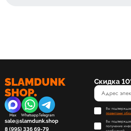
Скидка 10
Вы подтверждае
правилами обр
Max
Whatsapp
Telegram
sale@slamdunk.shop
Вы подтверждае
получение инф
8 (995) 336 69-79
сообщений