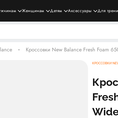
ужчинам
Женщинам
Детям
Аксессуары
Для трен
lance
Кроссовки New Balance Fresh Foam 650
КРОССОВКИ NEW
Крос
Fres
Wide