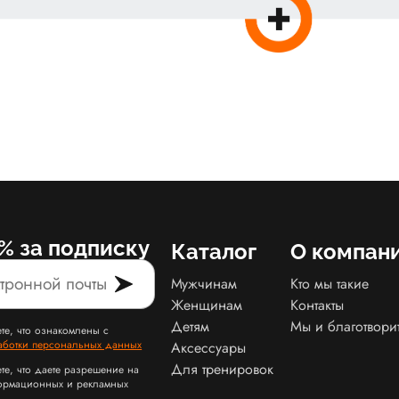
% за подписку
Каталог
О компан
Мужчинам
Кто мы такие
Женщинам
Контакты
Детям
Мы и благотвори
те, что ознакомлены с
аботки персональных данных
Аксессуары
Для тренировок
те, что даете разрешение на
ормационных и рекламных