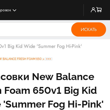
ировок
ИСКАТЬ
v1 Big Kid Wide 'Summer Fog Hi-Pink'
 BALANCE FRESH FOAM 650
совки New Balance
h Foam 650v1 Big Kid
 'Summer Fog Hi-Pink'