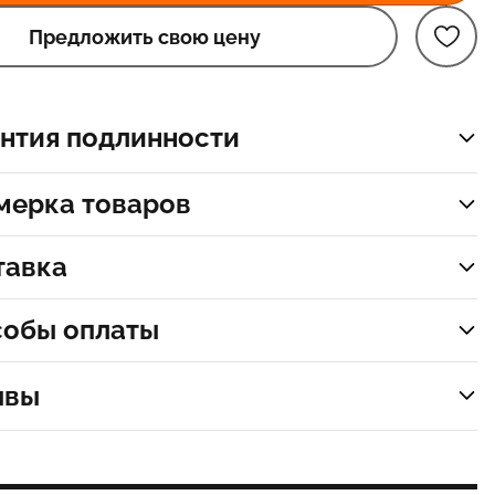
Предложить свою цену
нтия подлинности
мерка товаров
тавка
собы оплаты
ывы