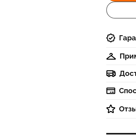
Гара
При
Дос
Спо
Отз