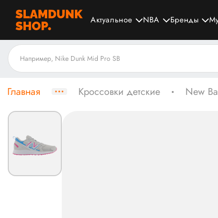
Актуальное
NBA
Бренды
М
Главная
Кроссовки детские
New Ba