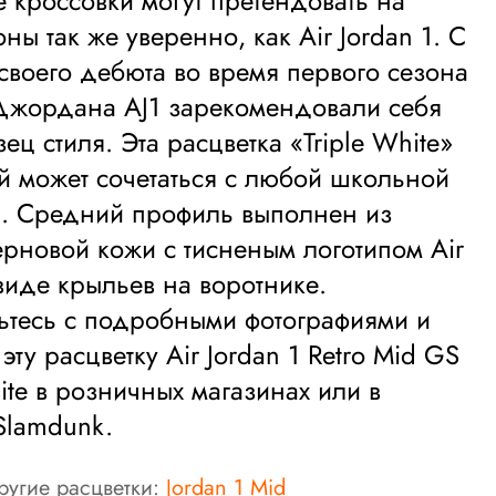
 кроссовки могут претендовать на
оны так же уверенно, как Air Jordan 1. С
своего дебюта во время первого сезона
Джордана AJ1 зарекомендовали себя
ец стиля. Эта расцветка «Triple White»
й может сочетаться с любой школьной
. Средний профиль выполнен из
рновой кожи с тисненым логотипом Air
 виде крыльев на воротнике.
тесь с подробными фотографиями и
эту расцветку Air Jordan 1 Retro Mid GS
hite в розничных магазинах или в
Slamdunk.
ругие расцветки:
Jordan 1 Mid