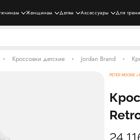
ужчинам
Женщинам
Детям
Аксессуары
Для трен
Кроссовки детские
Jordan Brand
Кр
PETER MOORE
Крос
Retr
24 1