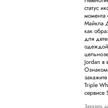
Немногие
статус ик
момента 
Майкла 
как образ
для дете
одеждой
цельнозе
Jordan в
Ознакомь
закажите 
Triple W
сервисе 
Заказать д