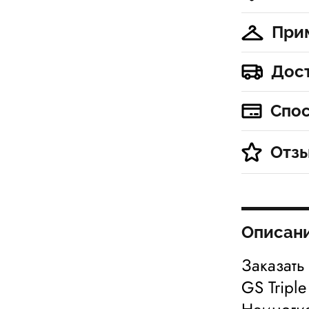
При
Дос
Спо
Отз
Описан
Заказать 
GS Tripl