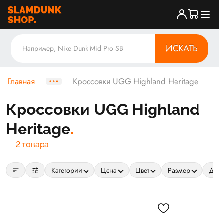
ИСКАТЬ
Главная
Кроссовки UGG Highland Heritage
Кроссовки UGG Highland
Heritage
2 товара
sort
tune
Категории
Цена
Цвет
Размер
Да