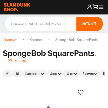
ИСКАТЬ
Главная
Каталог
SpongeBob SquarePants
SpongeBob SquarePants
23 товара
sort
tune
Категории
Цена
Цвет
Размер
Бр