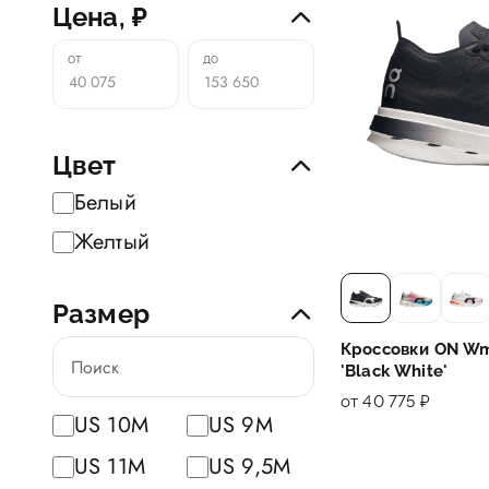
Цена, ₽
Цвет
Белый
Желтый
Размер
Кроссовки ON Wm
'Black White'
от 40 775 ₽
US 10M
US 9M
US 11M
US 9,5M