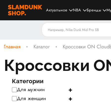
Актуальное
NBA
Бренды
М
Главная
Каталог
Кроссовки ON Cloudb
Кроссовки ON
Категории
+
Для мужчин
+
Для женщин