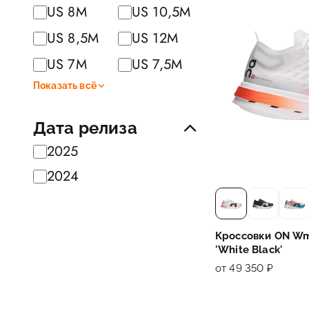
US 8M
US 10,5M
US 8,5M
US 12M
US 7M
US 7,5M
Показать всё
Дата релиза
2025
2024
Кроссовки ON Wm
'White Black'
от 49 350 ₽