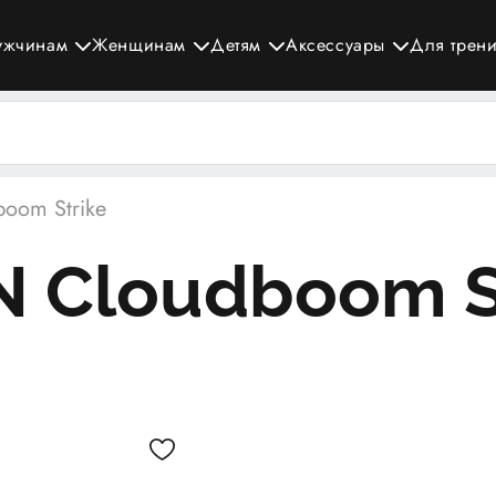
ужчинам
Женщинам
Детям
Аксессуары
Для трен
oom Strike
 Cloudboom S