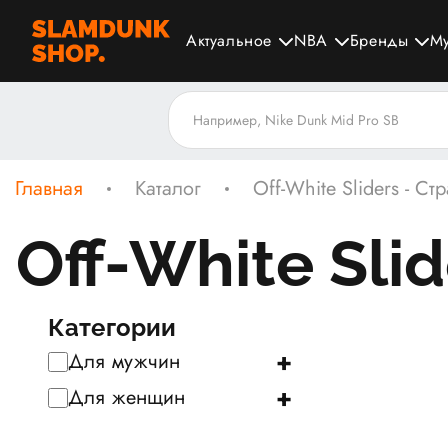
Актуальное
NBA
Бренды
М
Главная
Каталог
Off-White Sliders - Ст
Off-White Sli
Категории
+
Для мужчин
+
Для женщин