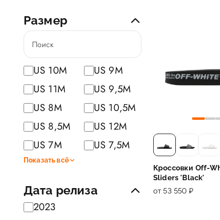
Размер
US 10M
US 9M
US 11M
US 9,5M
US 8M
US 10,5M
US 8,5M
US 12M
US 7M
US 7,5M
Показать всё
Кроссовки Off-Whi
Sliders 'Black'
Дата релиза
от 53 550 ₽
2023