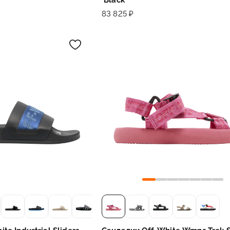
83 825 ₽