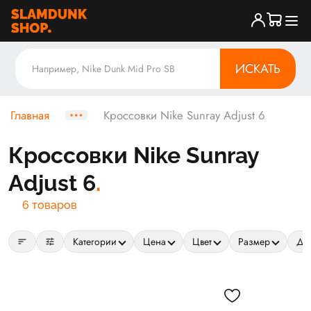
ИСКАТЬ
Главная
Кроссовки Nike Sunray Adjust 6
Кроссовки Nike Sunray
Adjust 6
6 товаров
sort
tune
Категории
Цена
Цвет
Размер
Да