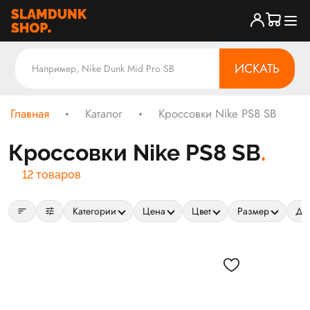
ИСКАТЬ
Главная
Каталог
Кроссовки Nike PS8 SB
Кроссовки Nike PS8 SB
12 товаров
sort
tune
Категории
Цена
Цвет
Размер
Да