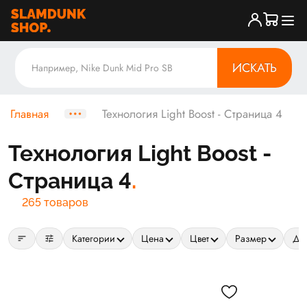
ИСКАТЬ
Главная
Технология Light Boost - Страница 4
Технология Light Boost -
Страница 4
265 товаров
sort
tune
Категории
Цена
Цвет
Размер
Да