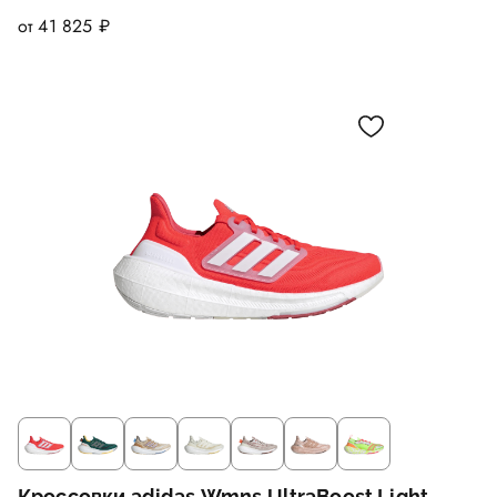
от 41 825 ₽
Кроссовки adidas Wmns UltraBoost Light