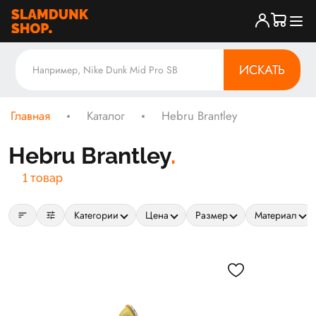
ИСКАТЬ
Главная
Каталог
Hebru Brantley
Hebru Brantley
1 товар
sort
tune
Категории
Цена
Размер
Материал