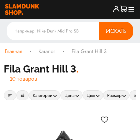
ИСКАТЬ
Главная
Каталог
Fila Grant Hill 3
Fila Grant Hill 3
10 товаров
sort
tune
Категории
Цена
Цвет
Размер
Бр