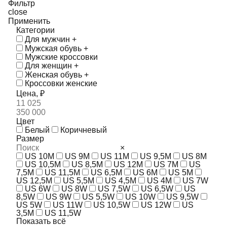
Фильтр
close
Применить
Категории
Для мужчин
+
Мужская обувь
+
Мужские кроссовки
Для женщин
+
Женская обувь
+
Кроссовки женские
Цена, ₽
Цвет
Белый
Коричневый
Размер
×
US 10M
US 9M
US 11M
US 9,5M
US 8M
US 10,5M
US 8,5M
US 12M
US 7M
US
7,5M
US 11,5M
US 6,5M
US 6M
US 5M
US 12,5M
US 5,5M
US 4,5M
US 4M
US 7W
US 6W
US 8W
US 7,5W
US 6,5W
US
8,5W
US 9W
US 5,5W
US 10W
US 9,5W
US 5W
US 11W
US 10,5W
US 12W
US
3,5M
US 11,5W
Показать всё