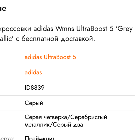
ие
кроссовки adidas Wmns UltraBoost 5 'Grey
tallic' с бесплатной доставкой.
adidas UltraBoost 5
adidas
ID8839
Серый
Серая четверка/Серебристый
металлик/Серый два
ерха:
Праймкнит