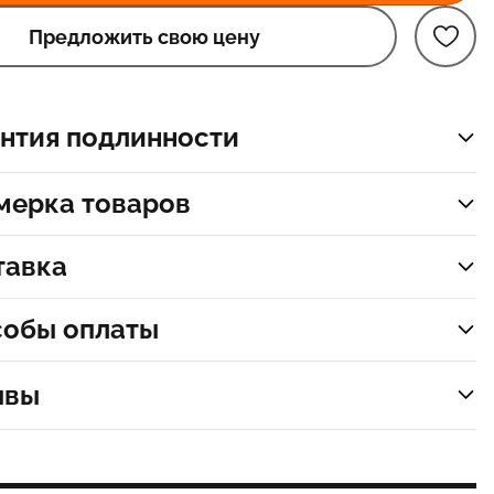
Предложить свою цену
нтия подлинности
мерка товаров
тавка
собы оплаты
ывы