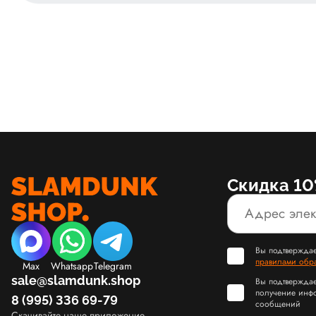
Скидка 10
Вы подтверждае
правилами обр
Max
Whatsapp
Telegram
sale@slamdunk.shop
Вы подтверждае
получение инф
8 (995) 336 69-79
сообщений
Скачивайте наше приложение