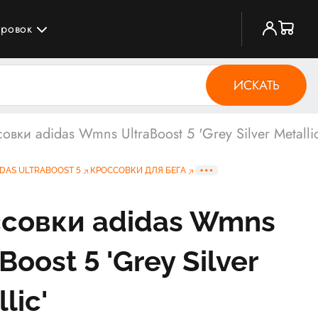
ировок
ИСКАТЬ
овки adidas Wmns UltraBoost 5 'Grey Silver Metalli
DAS ULTRABOOST 5
КРОССОВКИ ДЛЯ БЕГА
совки adidas Wmns
Boost 5 'Grey Silver
lic'