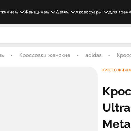
ужчинам
Женщинам
Детям
Аксессуары
Для трен
вь
Кроссовки женские
adidas
Кросс
КРОССОВКИ ADI
Крос
Ultra
Metal