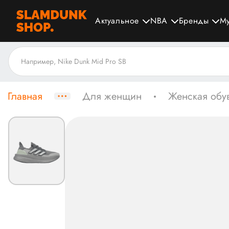
Актуальное
NBA
Бренды
М
Главная
Для женщин
Женская обу