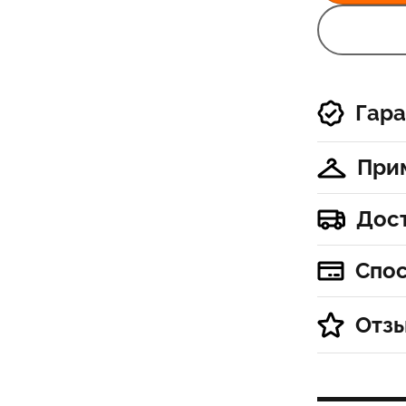
Гара
При
Дос
Спо
Отз