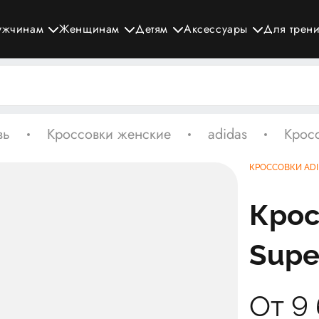
ужчинам
Женщинам
Детям
Аксессуары
Для трен
вь
Кроссовки женские
adidas
Кросс
КРОССОВКИ ADI
Крос
Super
От 9