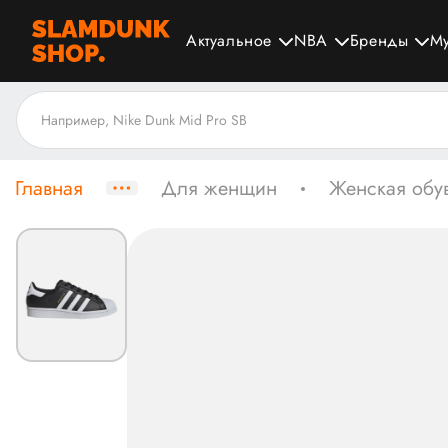
Актуальное
NBA
Бренды
М
Главная
Для женщин
Женская обу