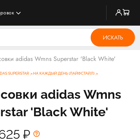
ировок
ИСКАТЬ
овки adidas Wmns Superstar 'Black White'
DAS SUPERSTAR
НА КАЖДЫЙ ДЕНЬ (ЛАЙФСТАЙЛ)
совки adidas Wmns
star 'Black White'
 625
₽