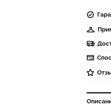
Гара
При
Дос
Спо
Отз
Описан