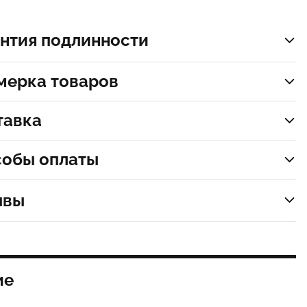
нтия подлинности
мерка товаров
тавка
собы оплаты
ывы
ие