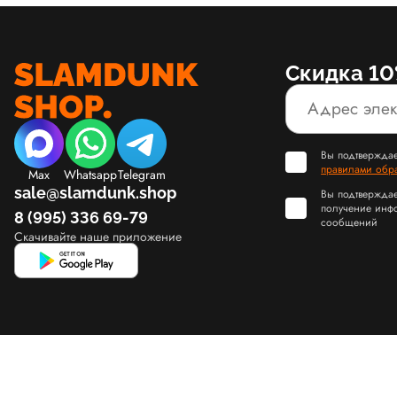
Скидка 10
Вы подтверждае
правилами обр
Max
Whatsapp
Telegram
sale@slamdunk.shop
Вы подтверждае
получение инф
8 (995) 336 69-79
сообщений
Скачивайте наше приложение
© Slamdunk.Shop, 2017-2026