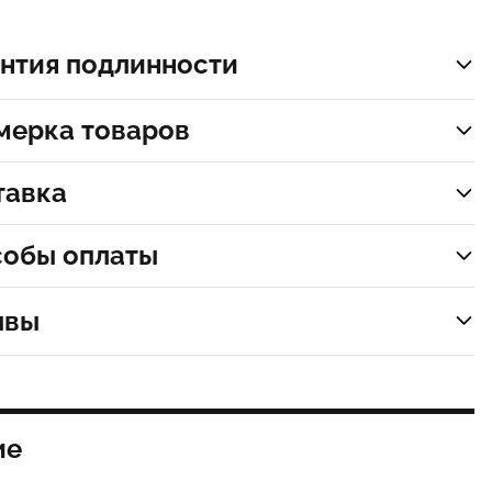
нтия подлинности
мерка товаров
тавка
собы оплаты
ывы
ие