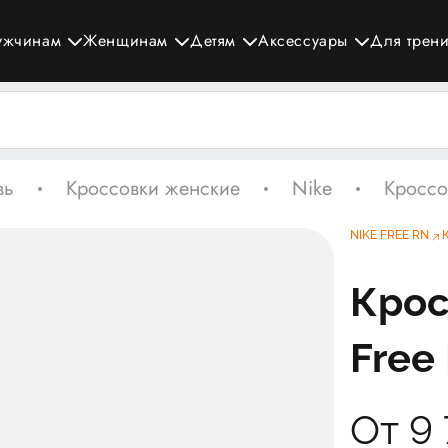
ужчинам
Женщинам
Детям
Аксессуары
Для трен
вь
Кроссовки женские
Nike
Кроссо
NIKE FREE RN
Крос
Free 
От 9