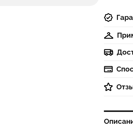
Гара
При
Дос
Спо
Отз
Описан