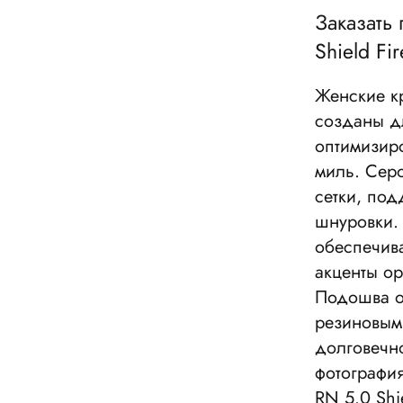
Заказать
Shield Fi
Женские кр
созданы д
оптимизир
миль. Серо
сетки, по
шнуровки.
обеспечив
акценты ор
Подошва о
резиновым
долговечн
фотография
RN 5.0 Shi