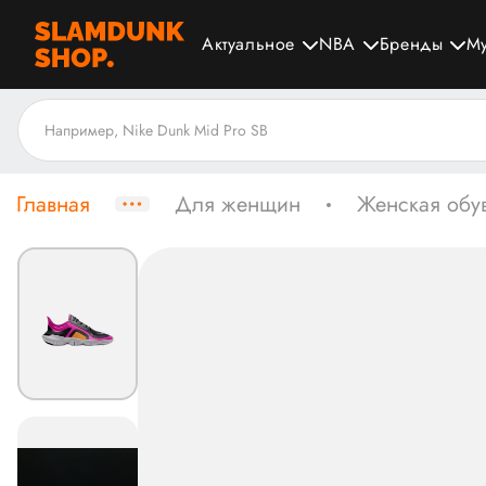
Актуальное
NBA
Бренды
М
Главная
Для женщин
Женская обу