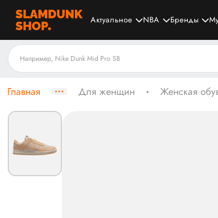
Актуальное
NBA
Бренды
М
Главная
Для женщин
Женская обу