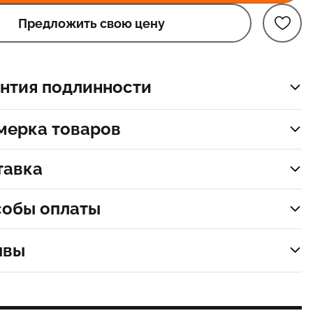
Предложить свою цену
нтия подлинности
мерка товаров
тавка
собы оплаты
ывы