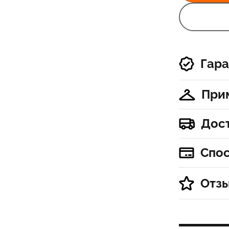
Гара
При
Дос
Спо
Отз