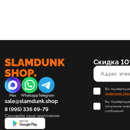
Скидка 10
Вы подтверждае
правилами обр
Max
Whatsapp
Telegram
sale@slamdunk.shop
Вы подтверждае
получение инф
8 (995) 336 69-79
сообщений
Скачивайте наше приложение