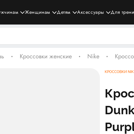
ужчинам
Женщинам
Детям
Аксессуары
Для трен
вь
Кроссовки женские
Nike
Кроссо
КРОССОВКИ NIK
Крос
Dunk
Purpl