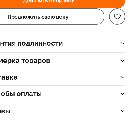
Добавить в корзину
Предложить свою цену
нтия подлинности
мерка товаров
тавка
собы оплаты
ывы