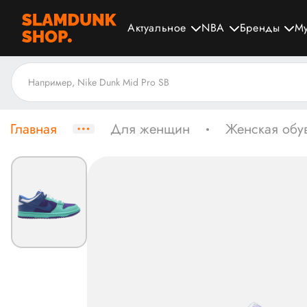
Актуальное
NBA
Бренды
М
Главная
Для женщин
Женская обу