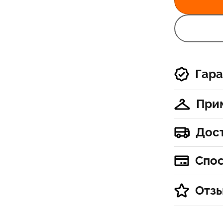
Гара
При
Дос
Спо
Отз