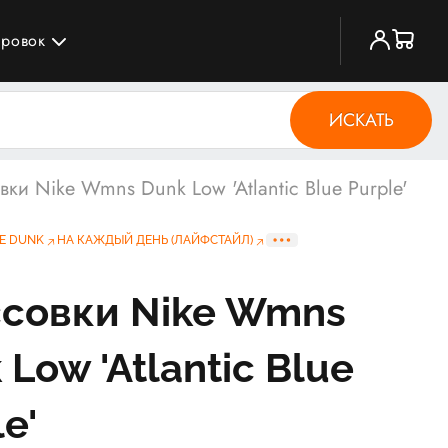
ировок
ИСКАТЬ
вки Nike Wmns Dunk Low 'Atlantic Blue Purple'
E DUNK
НА КАЖДЫЙ ДЕНЬ (ЛАЙФСТАЙЛ)
совки Nike Wmns
 Low 'Atlantic Blue
e'