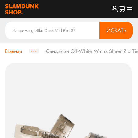
ИСКАТЬ
Главная
Сандалии Off-White Wmns Sheer Zip Tie 