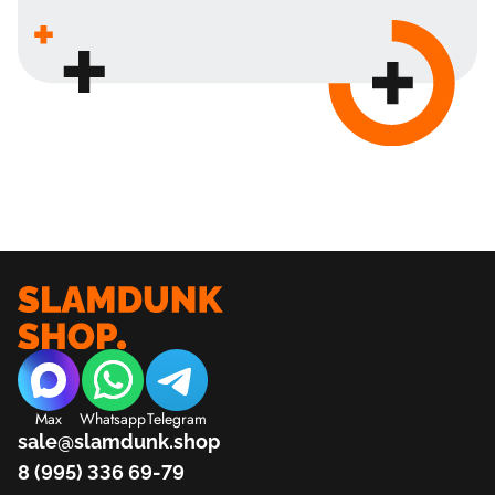
Max
Whatsapp
Telegram
sale@slamdunk.shop
8 (995) 336 69-79