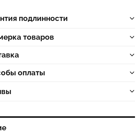
нтия подлинности
мерка товаров
тавка
собы оплаты
ывы
ие