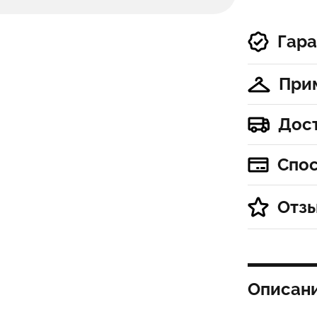
Гара
При
Дос
Спо
Отз
Описан