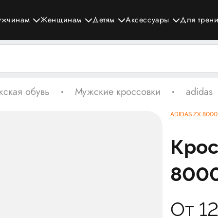
ужчинам
Женщинам
Детям
Аксессуары
Для трен
ская обувь
Мужские кроссовки
adidas
ADIDAS ZX 8000
Крос
8000
От 1