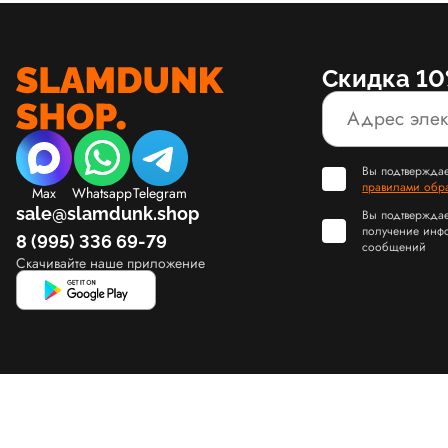
Скидка 10
Вы подтверждае
правилами обр
Max
Whatsapp
Telegram
sale@slamdunk.shop
Вы подтверждае
получение инф
8 (995) 336 69-79
сообщений
Скачивайте наше приложение
© Slamdunk.Shop, 2017-2026