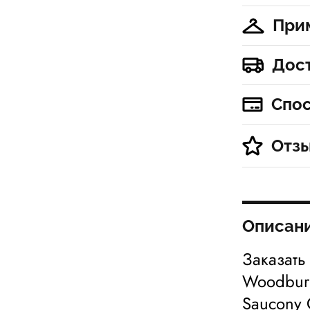
При
Дос
Спо
Отз
Описан
Заказать
Woodburn
Saucony 