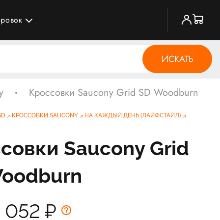
ировок
ИСКАТЬ
y
Кроссовки Saucony Grid SD Woodburn
SD
КРОССОВКИ SAUCONY
НА КАЖДЫЙ ДЕНЬ (ЛАЙФСТАЙЛ)
совки Saucony Grid
oodburn
5 052
₽