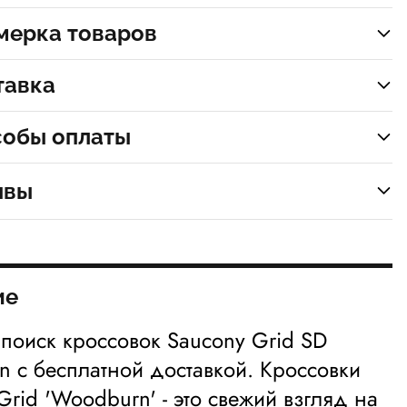
мерка товаров
тавка
собы оплаты
ывы
ие
 поиск кроссовок Saucony Grid SD
 с бесплатной доставкой. Кроссовки
Grid 'Woodburn' - это свежий взгляд на