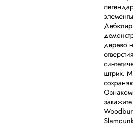
легендар
элементы
Дебютиро
демонстр
дерево н
отверсти
синтети
штрих. М
сохраняю
Ознакомь
закажите
Woodburn
Slamdun