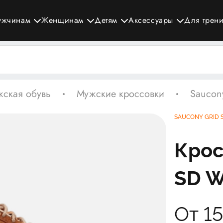
ужчинам
Женщинам
Детям
Аксессуары
Для трен
ская обувь
Мужские кроссовки
Saucon
SAUCONY GRID 
Крос
SD W
От 1