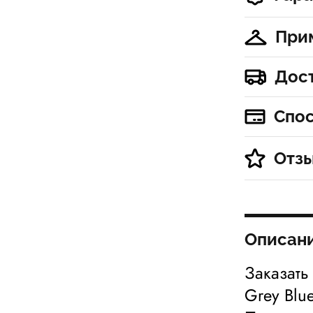
При
Дос
Спо
Отз
Описан
Заказать
Grey Blu