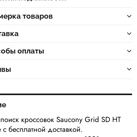
мерка товаров
тавка
собы оплаты
ывы
ие
 поиск кроссовок Saucony Grid SD HT
e с бесплатной доставкой.