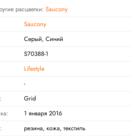
ругие расцветки:
Saucony
Saucony
Серый, Синий
S70388-1
Lifestyle
-
:
Grid
ка:
1 января 2016
:
резина, кожа, текстиль