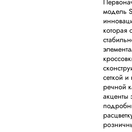
Первонач
модель S
инноваци
которая
стабиль
элемента
кроссовки
сконстру
сеткой и
речной к
акценты 
подробны
расцветк
розничны