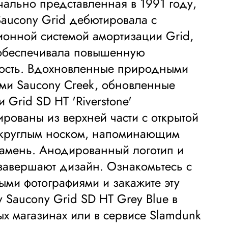
ально представленная в 1991 году,
aucony Grid дебютировала с
онной системой амортизации Grid,
 обеспечивала повышенную
ность. Вдохновленные природными
ми Saucony Creek, обновленные
 Grid SD HT 'Riverstone'
ированы из верхней части с открытой
 круглым носком, напоминающим
амень. Анодированный логотип и
завершают дизайн. Ознакомьтесь с
ми фотографиями и закажите эту
у Saucony Grid SD HT Grey Blue в
х магазинах или в сервисе Slamdunk