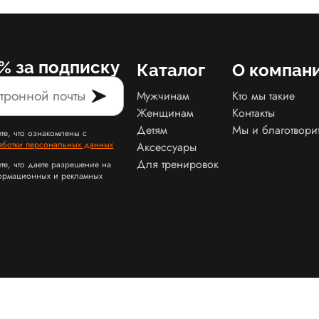
% за подписку
Каталог
О компан
Мужчинам
Кто мы такие
Женщинам
Контакты
Детям
Мы и благотвори
те, что ознакомлены с
аботки персональных данных
Аксессуары
Для тренировок
те, что даете разрешение на
ормационных и рекламных
Карта сайта Slamdunk
Пользовательское соглашение и политика конфид