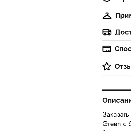
При
Дос
Спо
Отз
Описан
Заказать
Green с 