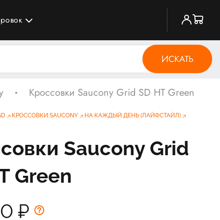
ировок
ИСКАТЬ
y
Кроссовки Saucony Grid SD HT Green
SD
КРОССОВКИ SAUCONY
НА КАЖДЫЙ ДЕНЬ (ЛАЙФСТАЙЛ)
совки Saucony Grid
T Green
00
₽