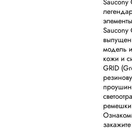
Saucony 
легендар
элементы
Saucony 
выпущены
модель и
кожи и с
GRID (Gro
резинову
проушин.
светоотр
ремешки
Ознакомь
закажите