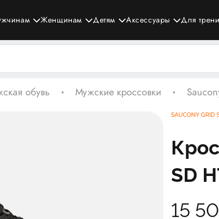
ужчинам
Женщинам
Детям
Аксессуары
Для трен
ская обувь
Мужские кроссовки
Saucon
SAUCONY GRID 
Крос
SD H
15 5