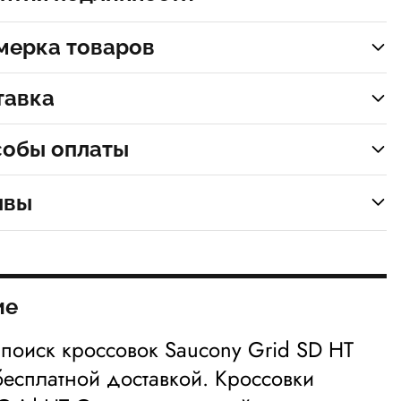
мерка товаров
тавка
собы оплаты
ывы
ие
 поиск кроссовок Saucony Grid SD HT
бесплатной доставкой. Кроссовки