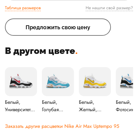
Таблица размеров
Не нашли свой размер?
Предложить свою цену
В другом цвете
.
Белый,
Белый,
Белый,
Белый,
Университетский
Голубая
Желтый,
Фотосини
красно-
ярость -
Придворный
Черный
чёрный
Каньон Голд
пурпур
Заказать другие расцветки Nike Air Max Uptempo 95