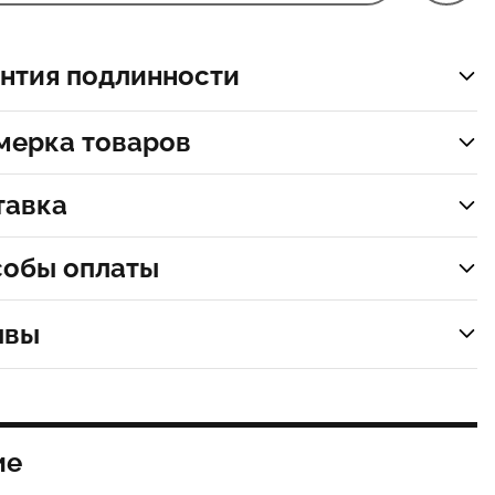
нтия подлинности
мерка товаров
тавка
собы оплаты
ывы
ие