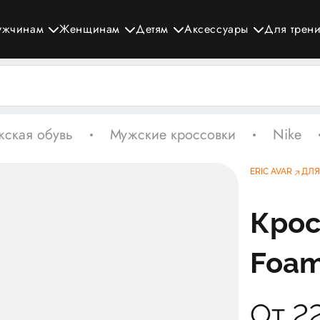
ужчинам
Женщинам
Детям
Аксессуары
Для трен
ская обувь
Мужские кроссовки
Nike
ERIC AVAR
ДЛЯ
Крос
Foam
От 2