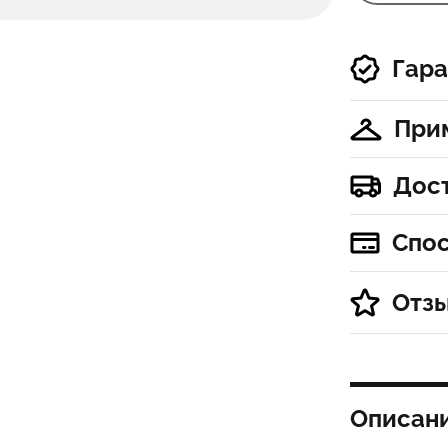
Гара
При
Дос
Спо
Отз
Описан