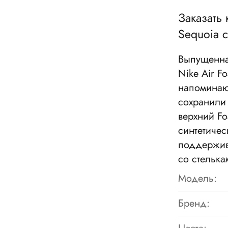
Заказать 
Sequoia 
Выпущенная
Nike Air F
напоминаю
сохранили
верхний Fo
синтетичес
поддержив
со стелька
Модель:
Бренд: