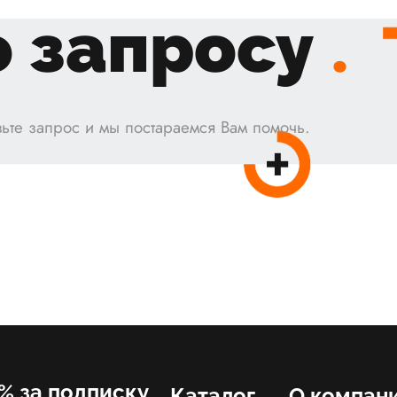
 запросу
.
ьте запрос и мы постараемся Вам помочь.
% за подписку
Каталог
О компан