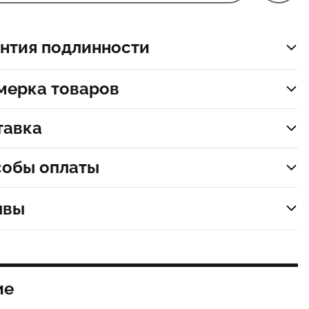
нтия подлинности
мерка товаров
тавка
собы оплаты
ывы
ие