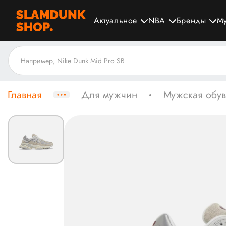
Актуальное
NBA
Бренды
М
Главная
Для мужчин
Мужская обув