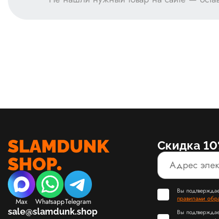
Скидка 10
Вы подтверждае
правилами обр
Max
Whatsapp
Telegram
sale@slamdunk.shop
Вы подтверждае