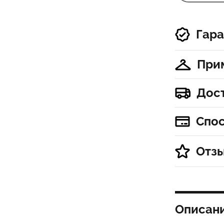
Гара
При
Дос
Спо
Отз
Описан