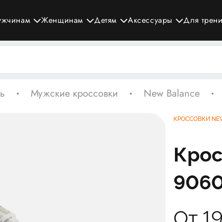
ужчинам
Женщинам
Детям
Аксессуары
Для трен
ь
Мужские кроссовки
New Balance
КРОССОВКИ NE
Крос
9060
От 1