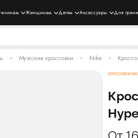
ужчинам
Женщинам
Детям
Аксессуары
Для трен
ь
Мужские кроссовки
Nike
Кроссов
КРОССОВКИ NIK
Крос
Hype
От 1