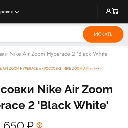
ировок
ИСКАТЬ
ки Nike Air Zoom Hyperace 2 'Black White'
E AIR ZOOM HYPERACE
КРОССОВКИ NIKE ZOOM AIR
совки Nike Air Zoom
race 2 'Black White'
6 650
₽