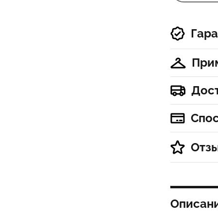
Гара
При
Дос
Спо
Отз
Описан