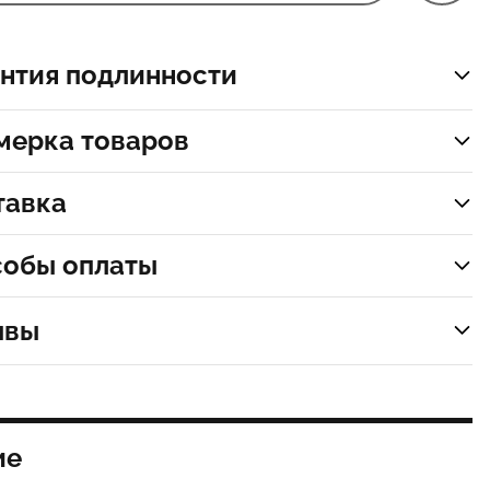
нтия подлинности
мерка товаров
тавка
собы оплаты
ывы
ие