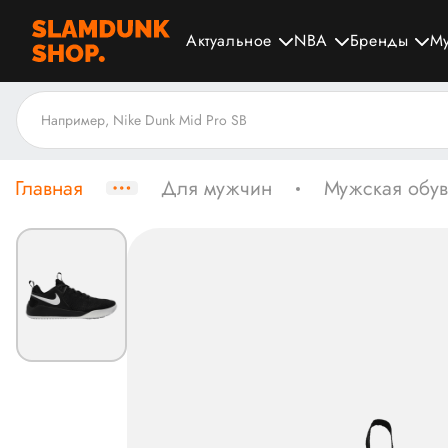
Актуальное
NBA
Бренды
М
Главная
Для мужчин
Мужская обув